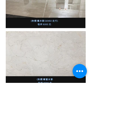
Contact
Address
sales@gho.com.tw